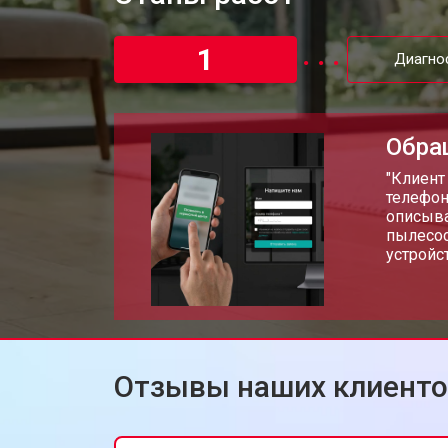
1
Диагно
Обра
"Клиент
телефон
описыва
пылесос
устройст
Отзывы наших клиент