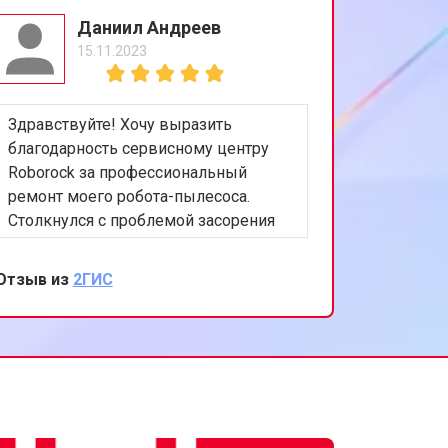
Даниил Андреев
15.11.2023
Здравствуйте! Хочу выразить
благодарность сервисному центру
Roborock за профессиональный
ремонт моего робота-пылесоса.
Столкнулся с проблемой засорения
фильтров, что существенно снижало
эффективность уборки. В сервисном
Отзыв из
2ГИС
центре быстро диагностировали
проблему и провели качественный
ремонт. Особенно порадовало
внимательное отношение персонала
и предоставленная гарантия на
выполненные работы. Теперь мой
пылесос снова работает как новый.