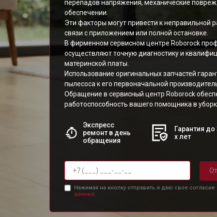
перепадов напряжения, механические повреж
обеспечении.
Эти факторы могут привести к неправильной р
связи с приложением или полной остановке.
В фирменном сервисном центре Roborock про
осуществляют точную диагностику и квалифи
материнской платы.
Использование оригинальных запчастей гаран
пылесоса к его первоначальной производител
Обращение в сервисный центр Roborock обес
работоспособность вашего помощника в уборк
Экспресс
Гарантия до 
ремонт в день
х лет
обращения
От
Нажимая на кнопку отправить я даю свое согласие
данных.