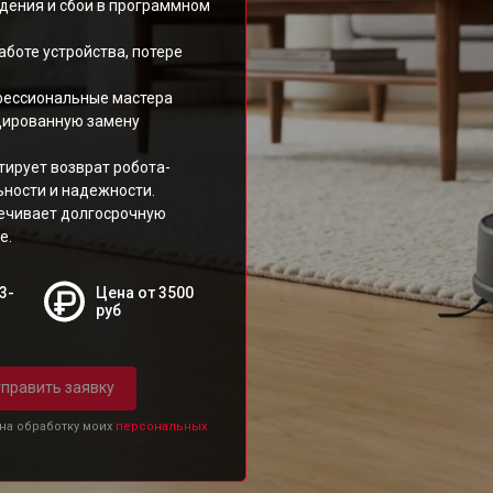
дения и сбои в программном
аботе устройства, потере
фессиональные мастера
цированную замену
тирует возврат робота-
ьности и надежности.
печивает долгосрочную
е.
3-
Цена от 3500
руб
править заявку
 на обработку моих
персональных