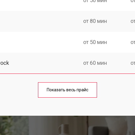
от 50 мин
о
от 80 мин
о
от 50 мин
о
rock
от 60 мин
о
от 50 мин
о
Показать весь прайс
от 80 мин
о