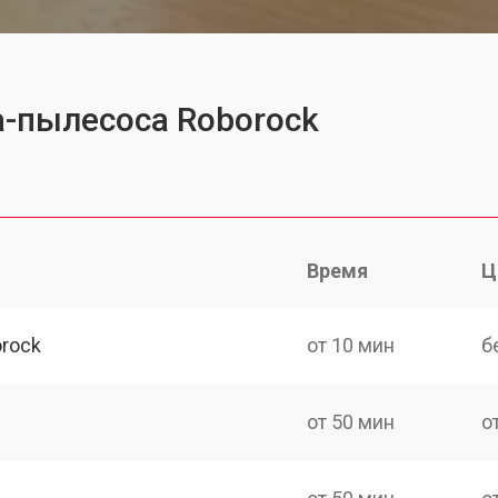
а-пылесоса Roborock
Время
Ц
rock
от 10 мин
б
от 50 мин
о