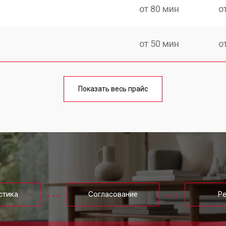
от 80 мин
о
от 50 мин
о
rock
от 60 мин
о
Показать весь прайс
от 50 мин
о
стика
Согласование
Р