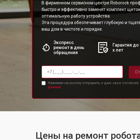
В фирменном сервисном центре Roborock про
быстро и эффективно заменят комплект щеток
оптимальную работу устройства.
Эта процедура обеспечивает глубокую и тщат
ваш дом в чистоте и порядке.
Экспресс
Гарантия до 
ремонт в день
х лет
обращения
От
Нажимая на кнопку отправить я даю свое согласие
данных.
Цены на ремонт робот