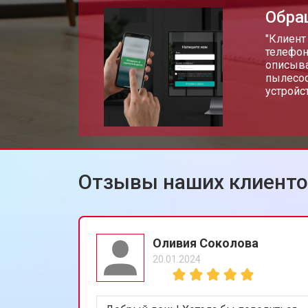
Обра
"Клиент
телефон
описыва
пылесос
устройст
Отзывы наших клиент
Оливия Соколова
20.01.2024