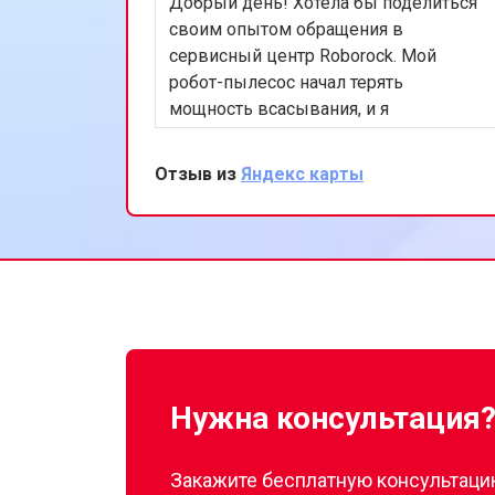
Добрый день! Хотела бы поделиться
своим опытом обращения в
сервисный центр Roborock. Мой
робот-пылесос начал терять
мощность всасывания, и я
обратилась за помощью.
Специалисты быстро выявили
Отзыв из
Яндекс карты
проблему - износ щеток. После их
замены устройство вновь
функционирует идеально. Ценю ваш
профессионализм и оперативность.
Буду рекомендовать вас своим
друзьям и знакомым!
Нужна консультация
Закажите бесплатную консультацию