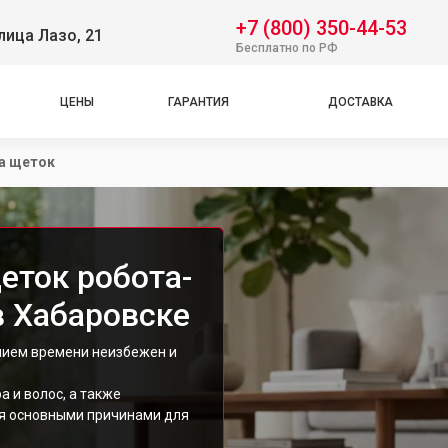
+7 (800) 350-44-53
лица Лазо, 21
Бесплатно по РФ
ЦЕНЫ
ГАРАНТИЯ
ДОСТАВКА
а щеток
еток робота-
в Хабаровске
ением времени неизбежен и
 и волос, а также
ся основными причинами для