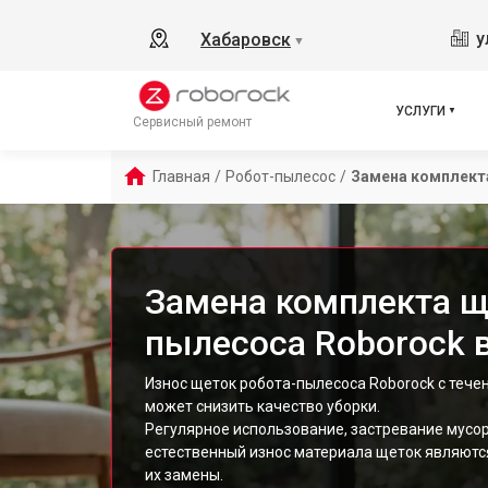
у
Хабаровск
▼
УСЛУГИ
Сервисный ремонт
Главная
/
Робот-пылесос
/
Замена комплект
Замена комплекта щ
пылесоса Roborock 
Износ щеток робота-пылесоса Roborock с теч
может снизить качество уборки.
Регулярное использование, застревание мусора
естественный износ материала щеток являют
их замены.