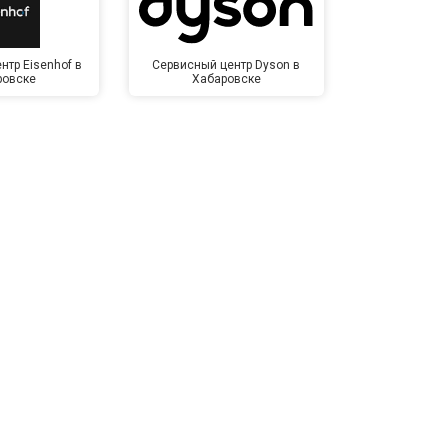
нтр Eisenhof в
Сервисный центр Dyson в
Сервисный
ровске
Хабаровске
Хаба