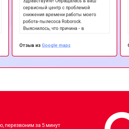
Здравствуйте! Обращалась в ваш
сервисный центр с проблемой
снижения времени работы моего
робота-пылесоса Roborock.
Выяснилось, что причина - в
изношенной батарее. Специалисты
провели замену аккумулятора, и
Отзыв из
Google maps
теперь мой пылесос работает
гораздо дольше. Очень довольна
качеством обслуживания и
вниманием к деталям. Спасибо за
вашу работу и заботу о клиентах!
?
, перезвоним за 5 минут