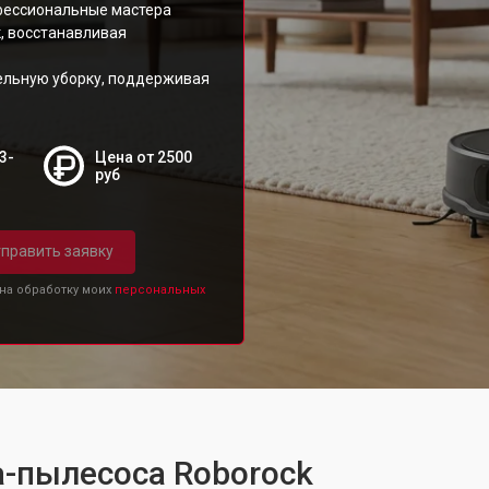
фессиональные мастера
, восстанавливая
ельную уборку, поддерживая
3-
Цена от 2500
руб
править заявку
 на обработку моих
персональных
а-пылесоса Roborock