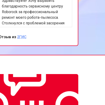
Здравствуйте! Хочу выразить
благодарность сервисному центру
Roborock за профессиональный
ремонт моего робота-пылесоса.
Столкнулся с проблемой засорения
фильтров, что существенно снижало
эффективность уборки. В сервисном
Отзыв из
2ГИС
центре быстро диагностировали
проблему и провели качественный
ремонт. Особенно порадовало
внимательное отношение персонала
и предоставленная гарантия на
выполненные работы. Теперь мой
пылесос снова работает как новый.
Спасибо за вашу работу!