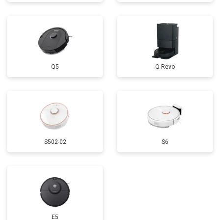
Q5
Q Revo
S502-02
S6
E5