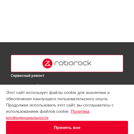
Сервисный ремонт
ВЫБЕРИ СВОЙ ГОРОД
Этот сайт использует файлы cookie для аналитики и
Восстановление колеса робота-пылесоса S7 Roborock в
обеспечения наилучшего пользовательского опыта.
Москве
Продолжая использовать этот сайт, вы соглашаетесь с
Восстановление колеса робота-пылесоса S7 Roborock в
использованием файлов cookie.
Политика
Краснодаре
конфиденциальности
Восстановление колеса робота-пылесоса S7 Roborock в
Ростове-на-Дону
Принять все
Восстановление колеса робота-пылесоса S7 Roborock в