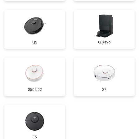
Q5
Q Revo
S502-02
S7
E5