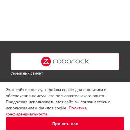
Сервисный ремонт
ВЫБЕРИ СВОЙ ГОРОД
Этот сайт использует файлы cookie для аналитики и
Замена аккумулятора робота-пылесоса S6 Roborock в
обеспечения наилучшего пользовательского опыта.
Москве
Продолжая использовать этот сайт, вы соглашаетесь с
Замена аккумулятора робота-пылесоса S6 Roborock в
использованием файлов cookie.
Политика
Краснодаре
конфиденциальности
Замена аккумулятора робота-пылесоса S6 Roborock в
Ростове-на-Дону
Принять все
Замена аккумулятора робота-пылесоса S6 Roborock в