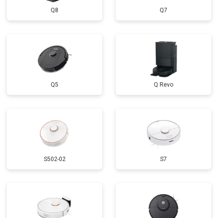
Q8
Q7
Q5
Q Revo
S502-02
S7