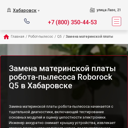
Хабаровск
улица Лазо, 21
▼
+7 (800) 350-44-53
Главная
/
Робот-пылесос
/
Q5
/
Замена материнской платы
Замена материнской платы
робота-пылесоса Roborock
Q5 в Хабаровске
Замена материнской платы робота-пылесоса начинается с
тщательной диагностики, включающей тестирование
основных модулей и оценку целостности электроники.
Инженер аккуратно снимает крышку устройства, извлекает