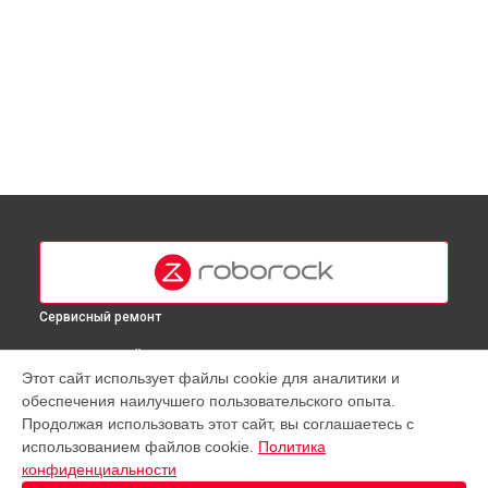
Сервисный ремонт
ВЫБЕРИ СВОЙ ГОРОД
Этот сайт использует файлы cookie для аналитики и
Замена материнской платы робота-пылесоса Q5 Roborock
обеспечения наилучшего пользовательского опыта.
в
Москве
Продолжая использовать этот сайт, вы соглашаетесь с
Замена материнской платы робота-пылесоса Q5 Roborock
использованием файлов cookie.
Политика
в
Краснодаре
конфиденциальности
Замена материнской платы робота-пылесоса Q5 Roborock