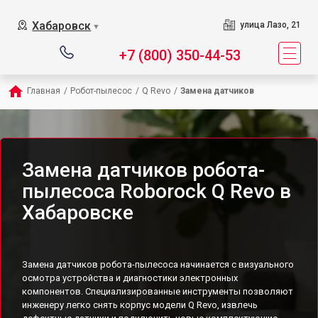
Хабаровск
улица Лазо, 21
▼
+7 (800) 350-44-53
Главная
/
Робот-пылесос
/
Q Revo
/
Замена датчиков
Замена датчиков робота-
пылесоса Roborock Q Revo в
Хабаровске
Замена датчиков робота-пылесоса начинается с визуального
осмотра устройства и диагностики электронных
компонентов. Специализированные инструменты позволяют
инженеру легко снять корпус модели Q Revo, извлечь