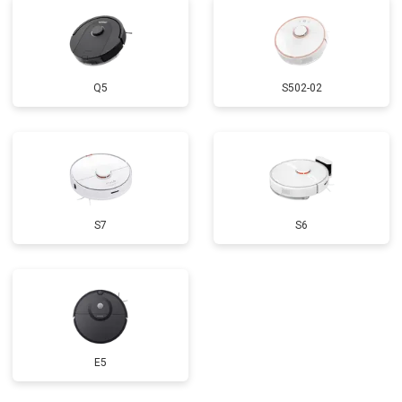
Q5
S502-02
S7
S6
E5