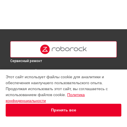
Сервисный ремонт
ВЫБЕРИ СВОЙ ГОРОД
Этот сайт использует файлы cookie для аналитики и
Замена датчиков робота-пылесоса Q Revo Roborock в
обеспечения наилучшего пользовательского опыта.
Москве
Продолжая использовать этот сайт, вы соглашаетесь с
Замена датчиков робота-пылесоса Q Revo Roborock в
использованием файлов cookie.
Политика
Краснодаре
конфиденциальности
Замена датчиков робота-пылесоса Q Revo Roborock в
Ростове-на-Дону
Принять все
Замена датчиков робота-пылесоса Q Revo Roborock в
Нижнем Новгороде
Замена датчиков робота-пылесоса Q Revo Roborock в