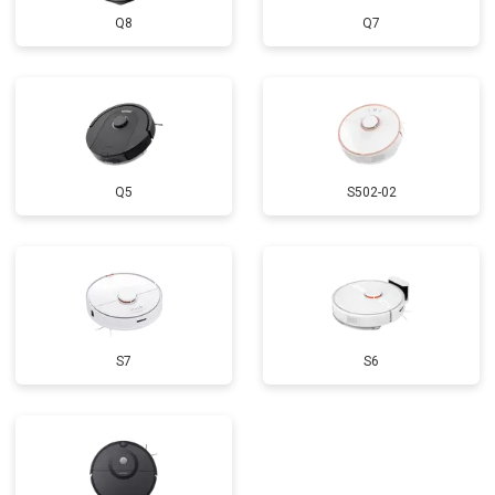
Q8
Q7
Q5
S502-02
S7
S6