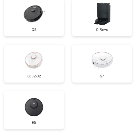
Q5
Q Revo
S502-02
S7
E5