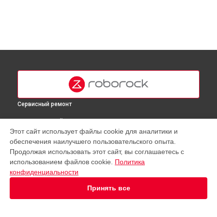
Сервисный ремонт
ВЫБЕРИ СВОЙ ГОРОД
Этот сайт использует файлы cookie для аналитики и
Замена датчиков робота-пылесоса S6 Roborock в
Москве
обеспечения наилучшего пользовательского опыта.
Замена датчиков робота-пылесоса S6 Roborock в
Продолжая использовать этот сайт, вы соглашаетесь с
Краснодаре
использованием файлов cookie.
Политика
Замена датчиков робота-пылесоса S6 Roborock в
конфиденциальности
Ростове-на-Дону
Принять все
Замена датчиков робота-пылесоса S6 Roborock в
Нижнем
Новгороде
Замена датчиков робота-пылесоса S6 Roborock в
Новосибирске