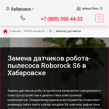
Хабаровск
улица Лазо, 21
▼
+7 (800) 350-44-53
Главная
/
Робот-пылесос
/
S6
/
Замена датчиков
Замена датчиков робота-
пылесоса Roborock S6 в
Хабаровске
Замена датчиков робота-пылесоса начинается с визуального
осмотра устройства и диагностики электронных
компонентов. Специализированные инструменты позволяют
инженеру легко снять корпус модели S6, извлечь дефектные