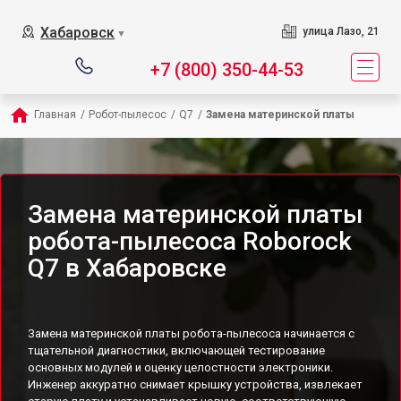
Хабаровск
улица Лазо, 21
▼
+7 (800) 350-44-53
Главная
/
Робот-пылесос
/
Q7
/
Замена материнской платы
Замена материнской платы
робота-пылесоса Roborock
Q7 в Хабаровске
Замена материнской платы робота-пылесоса начинается с
тщательной диагностики, включающей тестирование
основных модулей и оценку целостности электроники.
Инженер аккуратно снимает крышку устройства, извлекает