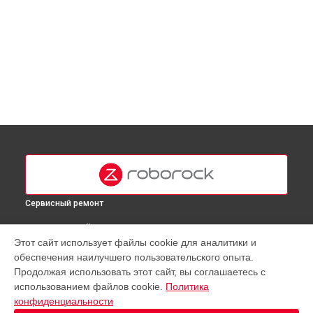
Сервисный ремонт
ВЫБЕРИ СВОЙ ГОРОД
Этот сайт использует файлы cookie для аналитики и
Замена материнской платы робота-пылесоса Q7 Roborock
обеспечения наилучшего пользовательского опыта.
в
Москве
Продолжая использовать этот сайт, вы соглашаетесь с
Замена материнской платы робота-пылесоса Q7 Roborock
использованием файлов cookie.
Политика
в
Краснодаре
конфиденциальности
Замена материнской платы робота-пылесоса Q7 Roborock