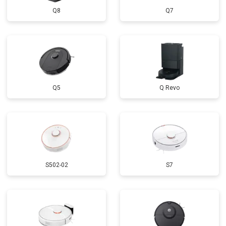
Q8
Q7
Q5
Q Revo
S502-02
S7