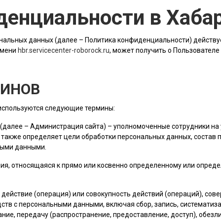
денциальности в Хаба
альных данных (далее – Политика конфиденциальности) действу
имени
hbr.servicecenter-roborock.ru
, может получить о Пользователе
МИНОВ
 используются следующие термины:
 (далее –
Администрация сайта
) – уполномоченные сотрудники на 
 также определяет цели обработки персональных данных, состав
ными данными.
ия, относящаяся к прямо или косвенно определенному или опред
е действие (операция) или совокупность действий (операций), со
ств с персональными данными, включая сбор, запись, систематиза
ание, передачу (распространение, предоставление, доступ), обез