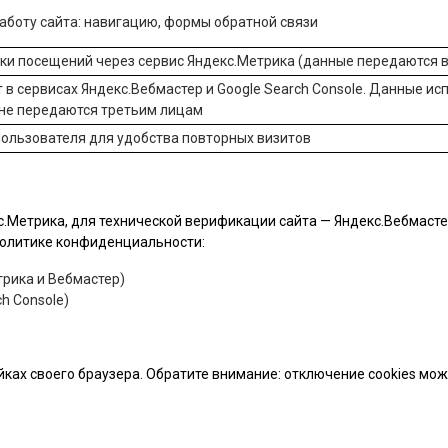
боту сайта: навигацию, формы обратной связи
ики посещений через сервис
Яндекс.Метрика
(данные передаются в
 в сервисах
Яндекс.Вебмастер
и
Google Search Console
. Данные ис
 не передаются третьим лицам
ользователя для удобства повторных визитов
.Метрика, для технической верификации сайта — Яндекс.Вебмастер 
 политике конфиденциальности:
рика и Вебмастер)
h Console)
йках своего браузера. Обратите внимание: отключение cookies мо