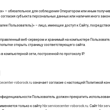
ых» — обязательное для соблюдения Оператором или иным получ
 согласия субъекта персональных данных или наличия иного закон
далее
Пользователь
)» – лицо, имеющее доступ к Сайту, посредств
 отправленный веб-сервером и хранимый на компьютере
Пользовате
 попытке открыть страницу соответствующего сайта.
а в компьютерной сети, построенной по протоколу IP.
Я
icecenter-roborock.ru
означает согласие с настоящей Политикой ко
 конфиденциальности
Пользователь
должен прекратить использован
именяется только к сайту
hbr.servicecenter-roborock.ru
. Сайт
hbr.ser