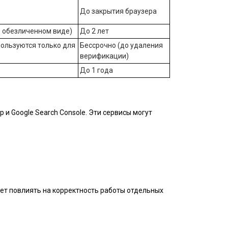
До закрытия браузера
 обезличенном виде)
До 2 лет
пользуются только для
Бессрочно (до удаления
верификации)
До 1 года
и Google Search Console. Эти сервисы могут
жет повлиять на корректность работы отдельных